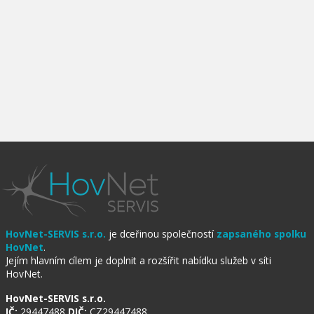
HovNet-SERVIS s.r.o.
je dceřinou společností
zapsaného spolku
HovNet
.
Jejím hlavním cílem je doplnit a rozšířit nabídku služeb v síti
HovNet.
HovNet-SERVIS s.r.o.
IČ:
29447488
DIČ:
CZ29447488