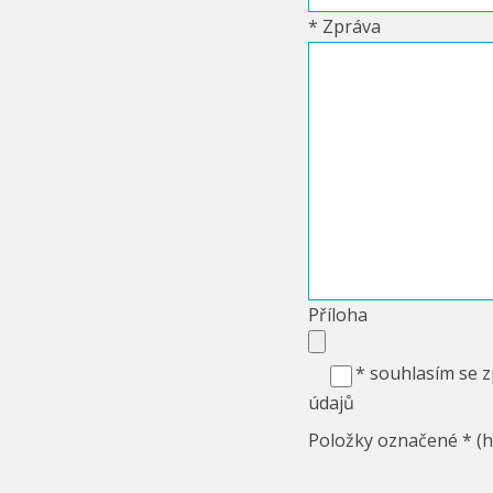
* Zpráva
Příloha
* souhlasím se 
údajů
Položky označené * (hv